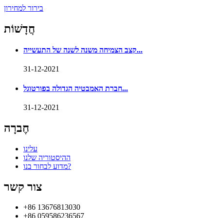
בירור למחירון
חֲדָשׁוֹת
קצב הצמיחה משנה לשנה של התעשייה...
31-12-2021
חברת האמבטיה הגדולה בפורטוגל...
31-12-2021
חֶברָה
עלינו
ההיסטוריה שלנו
מדוע לבחור בנו?
צור קשר
+86 13676813030
+86 059586236567