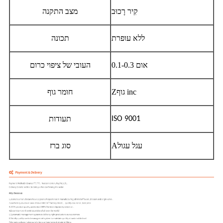
קִיר
רָכוּב
מצב התקנה
ללא עופרת
תכונה
0.1-0.3 אום
העובי של ציפוי כרום
גוף inc
Z
חומר גוף
תעודות
ISO 9001
עגל עגול
A
סוג ברז