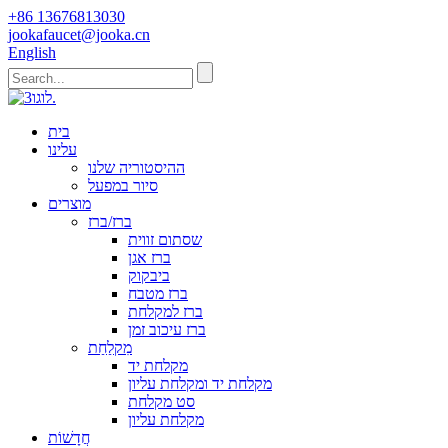
+86 13676813030
jookafaucet@jooka.cn
English
בית
עלינו
ההיסטוריה שלנו
סיור במפעל
מוצרים
ברז/ברז
שסתום זווית
ברז אגן
ביבקוק
ברז מטבח
ברז למקלחת
ברז עיכוב זמן
מִקלַחַת
מקלחת יד
מקלחת יד ומקלחת עליון
סט מקלחת
מקלחת עליון
חֲדָשׁוֹת