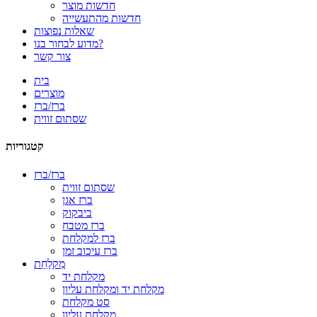
חדשות מוצר
חדשות מהתעשייה
שאלות נפוצות
מדוע לבחור בנו?
צור קשר
בית
מוצרים
ברז/ברז
שסתום זווית
קטגוריות
ברז/ברז
שסתום זווית
ברז אגן
ביבקוק
ברז מטבח
ברז למקלחת
ברז עיכוב זמן
מִקלַחַת
מקלחת יד
מקלחת יד ומקלחת עליון
סט מקלחת
מקלחת עליון