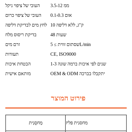
3.5-12 ממ
העובי של ציפוי ניקל
0.1-0.3 אום
העובי של ציפוי כרום
10 ק"ג, ללא דליפה
לחץ מים לבדיקת דליפה
48 שעות
בדיקת ריסוס מלח
שסתום זווית ≥ 5L/min
זרם מים
CE, ISO9000
תעודות
1-3 שנים לפי איכות ברמה שונה
הבטחת איכות
OEM & ODM יתקבלו בברכה
מותאם אישית
פירוט המוצר
מחסנית פליז
מַחסָנִית