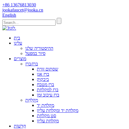
+86 13676813030
jookafaucet@jooka.cn
English
בית
עלינו
ההיסטוריה שלנו
סיור במפעל
מוצרים
ברז/ברז
שסתום זווית
ברז אגן
ביבקוק
ברז מטבח
ברז למקלחת
ברז עיכוב זמן
מִקלַחַת
מקלחת יד
מקלחת יד ומקלחת עליון
סט מקלחת
מקלחת עליון
חֲדָשׁוֹת