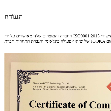
תעודה
החברה והמוצרים שלנו מאושרים על ידי ISO9001:2015 ואישורי CE מאז 2015.להציע ללקוחות עם שירות חם ומתחשב ויעיל ומוצרים באיכות גבוהה היא מטרת המרדף המתמיד שלנו.בעידן