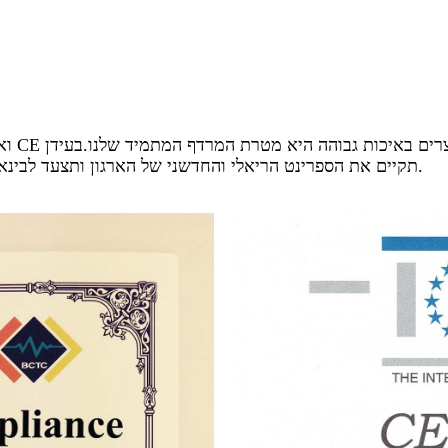
של שיתוף פעולה בינלאומי והגברת התחרות.חברת JOOKA תקיים את הספרינט הריאלי והחדשני של הארגון ותצעד לבינאום.